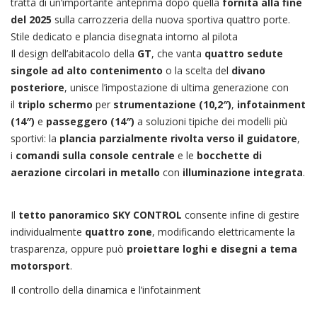
tratta di un’importante anteprima dopo quella
fornita alla fine
del 2025
sulla carrozzeria della nuova sportiva quattro porte.
Stile dedicato e plancia disegnata intorno al pilota
Il design dell’abitacolo della
GT
, che vanta
quattro sedute
singole ad alto contenimento
o la scelta del
divano
posteriore
, unisce l’impostazione di ultima generazione con
il
triplo schermo
per
strumentazione (10,2″)
,
infotainment
(14″)
e
passeggero (14″)
a soluzioni tipiche dei modelli più
sportivi: la
plancia parzialmente rivolta verso il guidatore
,
i
comandi sulla console centrale
e le
bocchette di
aerazione circolari in metallo
con
illuminazione integrata
.
Il
tetto panoramico SKY CONTROL
consente infine di gestire
individualmente
quattro zone
, modificando elettricamente la
trasparenza, oppure può
proiettare loghi e disegni a tema
motorsport
.
Il controllo della dinamica e l’infotainment