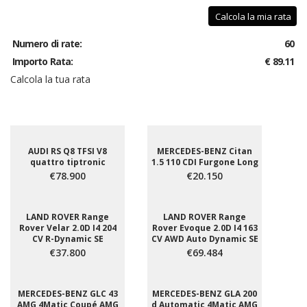
Calcola la mia rata
Numero di rate:
60
Importo Rata:
€ 89.11
Calcola la tua rata
AUDI RS Q8 TFSI V8
MERCEDES-BENZ Citan
quattro tiptronic
1.5 110 CDI Furgone Long
€78.900
€20.150
LAND ROVER Range
LAND ROVER Range
Rover Velar 2.0D I4 204
Rover Evoque 2.0D I4 163
CV R-Dynamic SE
CV AWD Auto Dynamic SE
€37.800
€69.484
MERCEDES-BENZ GLC 43
MERCEDES-BENZ GLA 200
AMG 4Matic Coupé AMG
d Automatic 4Matic AMG