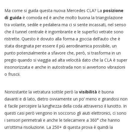
Ma come si guida questa nuova Mercedes CLA? La
posizione
di guida
è comoda ed è anche molto buona la triangolazione
tra volante, sedile e pedaliera ma ci si sente incassati, nel senso
che il tunnel centrale è ingombrante e le superfici vetrate sono
ristrette. Questo è dovuto alla forma a goccia dell’auto che è
stata disegnata per essere il più aerodinamica possibile, un
punto potenzialmente a sfavore che, però, si trasforma in un
pregio quando si viaggia ad alta velocità dato che la CLA è super
insonorizzata e anche in autostrada non si avvertono vibrazioni
o fruscii.
Nonostante la vetratura sottile però la
visibilità
è buona
davanti e di lato, dietro ovviamente un po’ meno e girandosi non
è facile percepire la lunghezza della coda attraverso il lunotto. In
questi casi però vengono in soccorso gli aiuti elettronici, ci sono
i sensori perimetrali e anche le telecamere a 360° che hanno
un’ottima risoluzione. La 250+ di questa prova è quindi la