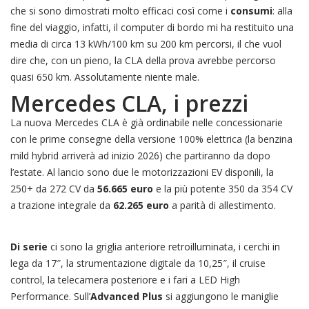
che si sono dimostrati molto efficaci così come i
consumi
: alla
fine del viaggio, infatti, il computer di bordo mi ha restituito una
media di circa 13 kWh/100 km su 200 km percorsi, il che vuol
dire che, con un pieno, la CLA della prova avrebbe percorso
quasi 650 km. Assolutamente niente male.
Mercedes CLA, i prezzi
La nuova Mercedes CLA è già ordinabile nelle concessionarie
con le prime consegne della versione 100% elettrica (la benzina
mild hybrid arriverà ad inizio 2026) che partiranno da dopo
l’estate. Al lancio sono due le motorizzazioni EV disponili, la
250+ da 272 CV da
56.665 euro
e la più potente 350 da 354 CV
a trazione integrale da
62.265 euro
a parità di allestimento.
Di serie
ci sono la griglia anteriore retroilluminata, i cerchi in
lega da 17″, la strumentazione digitale da 10,25″, il cruise
control, la telecamera posteriore e i fari a LED High
Performance. Sull’
Advanced Plus
si aggiungono le maniglie