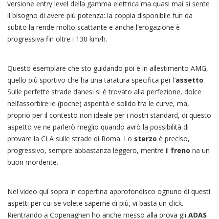
versione entry level della gamma elettrica ma quasi mai si sente
il bisogno di avere più potenza: la coppia disponibile fun da
subito la rende molto scattante e anche l’erogazione è
progressiva fin oltre i 130 km/h.
Questo esemplare che sto guidando poi è in allestimento AMG,
quello più sportivo che ha una taratura specifica per l’
assetto
.
Sulle perfette strade danesi si è trovato alla perfezione, dolce
nell’assorbire le (poche) asperità e solido tra le curve, ma,
proprio per il contesto non ideale per i nostri standard, di questo
aspetto ve ne parlerò meglio quando avrò la possibilità di
provare la CLA sulle strade di Roma. Lo
sterzo
è preciso,
progressivo, sempre abbastanza leggero, mentre il
freno
na un
buon mordente.
Nel video qui sopra in copertina approfondisco ognuno di questi
aspetti per cui se volete saperne di più, vi basta un click.
Rientrando a Copenaghen ho anche messo alla prova gli
ADAS