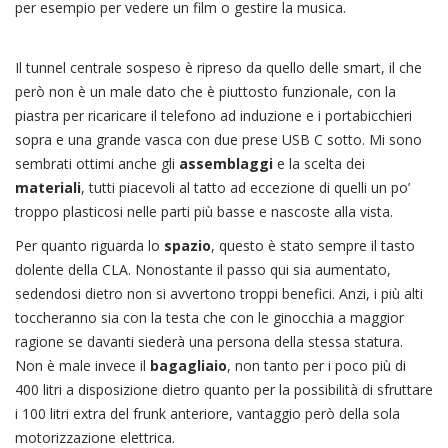
per esempio per vedere un film o gestire la musica.
Il tunnel centrale sospeso è ripreso da quello delle smart, il che
però non è un male dato che è piuttosto funzionale, con la
piastra per ricaricare il telefono ad induzione e i portabicchieri
sopra e una grande vasca con due prese USB C sotto. Mi sono
sembrati ottimi anche gli
assemblaggi
e la scelta dei
materiali
, tutti piacevoli al tatto ad eccezione di quelli un po’
troppo plasticosi nelle parti più basse e nascoste alla vista.
Per quanto riguarda lo
spazio
, questo è stato sempre il tasto
dolente della CLA. Nonostante il passo qui sia aumentato,
sedendosi dietro non si avvertono troppi benefici. Anzi, i più alti
toccheranno sia con la testa che con le ginocchia a maggior
ragione se davanti siederà una persona della stessa statura.
Non è male invece il
bagagliaio
, non tanto per i poco più di
400 litri a disposizione dietro quanto per la possibilità di sfruttare
i 100 litri extra del frunk anteriore, vantaggio però della sola
motorizzazione elettrica.