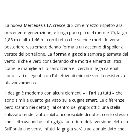
La nuova
Mercedes CLA
cresce di 3 cm e mezzo rispetto alla
precedente generazione, è lunga poco più di 4 metri e 70, larga
1,85 m e alta 1,46 m, con il tetto che scende morbido verso il
posteriore rastremato dando forma a un accenno di spoiler al
vertice del portellone. La
forma a goccia
sembra plasmata dal
vento, il che è vero considerando che molti elementi stilistici
come le maniglie a filo carrozzeria e i cerchi in lega carenati
sono stati disegnati con l’obiettivo di minimizzare la resistenza
all’avanzamento.
Il design è moderno con alcuni elementi – i
fari
su tutti – che
sono simili a quanto già visto sulle cugine
smart
. Le differenze
però stanno nei dettagli: al centro dei gruppi ottici una stella
stilizzata rende l’auto subito riconoscibile di notte, con lo stesso
che si ritrova anche sulla griglia anteriore della versione elettrica.
Sull’ibrida che verrà, infatti, la griglia sarà tradizionale dato che